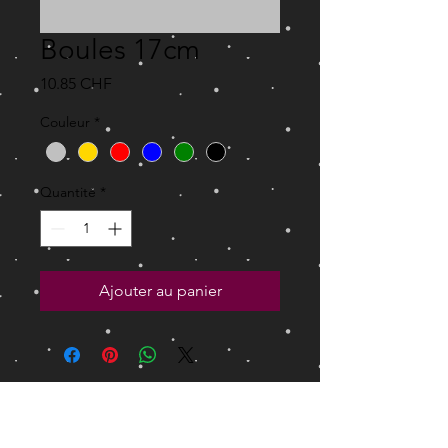
Boules 17cm
Prix
10.85 CHF
Couleur
*
Quantité
*
Ajouter au panier
Découvrez l'ensemble de
Rue des Sablières, 1