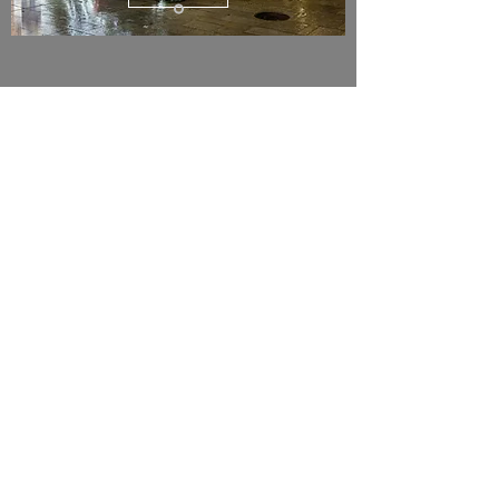
Découvrez l'ensemble de
Rue des Sablières, 1
notre gamme sur notre site
1217 Meyrin
principal !
Genève - Suisse
N° de TVA: CHE
105.187.886
Découvrir
Tél:
+41 22 301 19 84
Fax:
+41 22 301 19 29