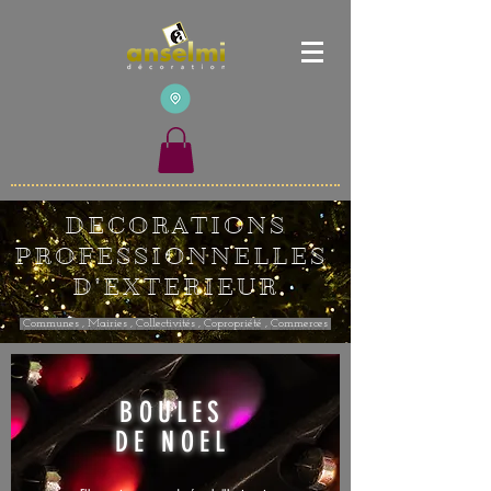
DECORATIONS
PROFESSIONNELLES
D'EXTERIEUR
Communes , Mairies , Collectivités , Copropriété , Commerces
BOULES
DE
NOEL