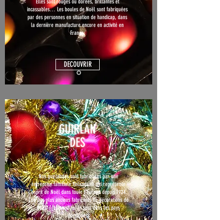
Elles sont rouges ou dorées, brillantes et
incassables… Les boules de Noël sont fabriquées
par des personnes en situation de handicap, dans
la dernière manufacture encore en activité en
France.
DECOUVRIR
GUIRLAN
DES
Nos guirlandes sont fabriquées par une
entreprise familiale finlandaise qui représente
l’esprit de Noël dans toute l’Europe depuis 1924.
L’un des plus anciens fabricants de décorations de
Noël
– aujourd’hui le seul dans les pays
nordiques.