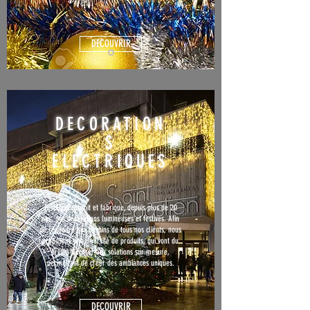
DECOUVRIR
DECORATION
S
ELECTRIQUES
Festilight conçoit et fabrique, depuis plus de 20
ans, des décorations lumineuses et festives. Afin
de répondre aux besoins de tous nos clients, nous
proposons une diversité de produits, qui vont du
prêt-à-décorer aux solutions sur mesure,
permettant de créer des ambiances uniques.
DECOUVRIR